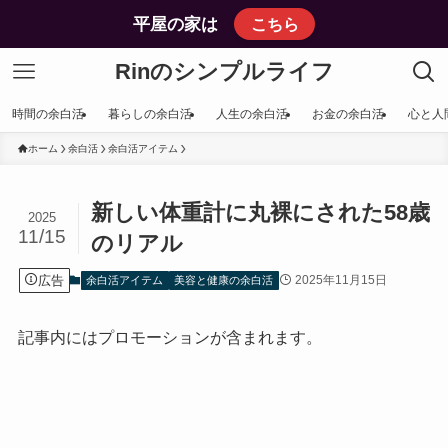
平屋の家は
こちら
Rinのシンプルライフ
時間の余白活
暮らしの余白活
人生の余白活
お金の余白活
心と人
ホーム
余白活
余白活アイテム
新しい体重計に丸裸にされた58歳
2025
11/15
のリアル
広告
2025年11月15日
余白活アイテム
美容と健康の余白活
記事内にはプロモーションが含まれます。