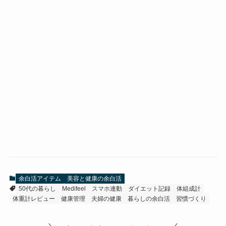
余白活アイテム
美容と健康の余白活
50代の暮らし
Medifeel
スマホ連動
ダイエット記録
体組成計
体重計レビュー
健康管理
夫婦の健康
暮らしの余白活
習慣づくり