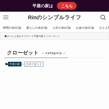
平屋の家は
こちら
Rinのシンプルライフ
時間の余白活
暮らしの余白活
人生の余白活
お金の余白活
心と人
ホーム
旧カテゴリー
平屋の家
クローゼット
クローゼット
– category –
平屋の家
クローゼット