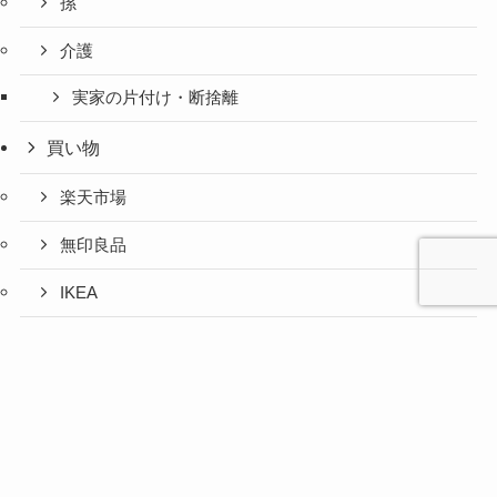
孫
介護
実家の片付け・断捨離
買い物
楽天市場
無印良品
IKEA
お取り寄せグルメ
心と人間
美容と健
旅とグル
時間の余
暮らしの
人生の余
お金の余
防災の余
余白活ア
メニュー
関係の余
康の余白
メの余白
白活
余白活
白活
白活
白活
イテム
白活
活
活
ふるさと納税
コストコ
ニトリ