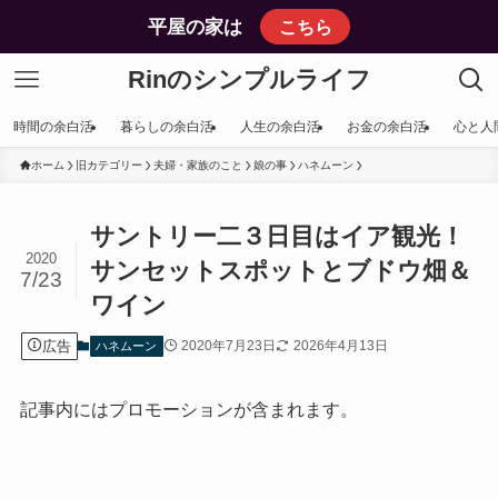
平屋の家は
こちら
Rinのシンプルライフ
時間の余白活
暮らしの余白活
人生の余白活
お金の余白活
心と人
ホーム
旧カテゴリー
夫婦・家族のこと
娘の事
ハネムーン
サントリー二３日目はイア観光！
2020
サンセットスポットとブドウ畑＆
7/23
ワイン
広告
2020年7月23日
2026年4月13日
ハネムーン
記事内にはプロモーションが含まれます。