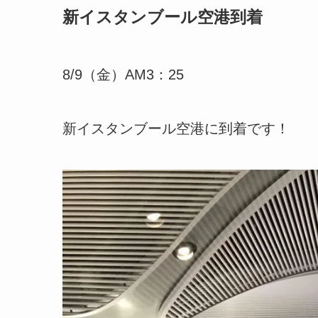
新イスタンブール空港到着
8/9（金）AM3：25
新イスタンブール空港に到着です！