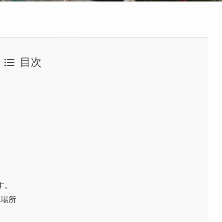
目次
す。
入場所