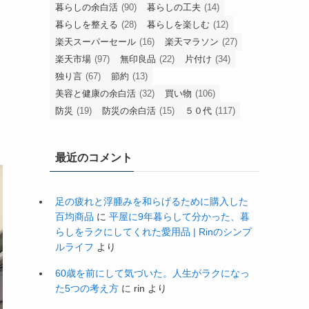
暮らしの余白活
(90)
暮らしの工夫
(14)
暮らしを整える
(28)
暮らしを楽しむ
(12)
楽天スーパーセール
(16)
楽天マラソン
(27)
楽天市場
(97)
無印良品
(22)
片付け
(34)
独り言
(67)
節約
(13)
美容と健康の余白活
(32)
買い物
(106)
防災
(19)
防災の余白活
(15)
５０代
(117)
最近のコメント
足の疲れと浮腫みを和らげるために購入した
百均商品
に
平屋に9年暮らして分かった、暮
らしをラクにしてくれた愛用品 | Rinのシンプ
ルライフ
より
60歳を前にして気づいた。人生がラクになっ
た5つの考え方
に
rin
より