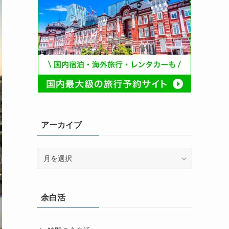
アーカイブ
ア
ー
カ
イ
余白活
ブ