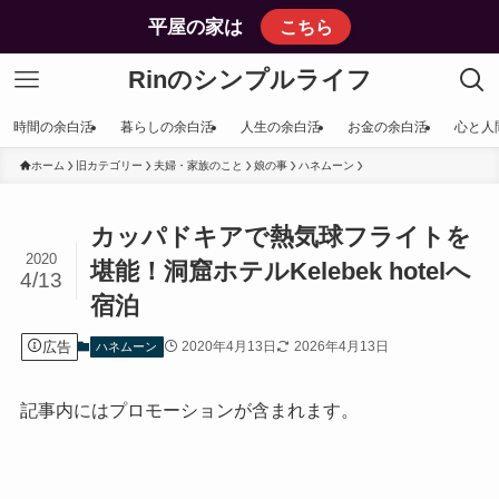
平屋の家は
こちら
Rinのシンプルライフ
時間の余白活
暮らしの余白活
人生の余白活
お金の余白活
心と人
ホーム
旧カテゴリー
夫婦・家族のこと
娘の事
ハネムーン
カッパドキアで熱気球フライトを
2020
堪能！洞窟ホテルKelebek hotelへ
4/13
宿泊
広告
2020年4月13日
2026年4月13日
ハネムーン
記事内にはプロモーションが含まれます。