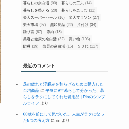
暮らしの余白活
(90)
暮らしの工夫
(14)
暮らしを整える
(28)
暮らしを楽しむ
(12)
楽天スーパーセール
(16)
楽天マラソン
(27)
楽天市場
(97)
無印良品
(22)
片付け
(34)
独り言
(67)
節約
(13)
美容と健康の余白活
(32)
買い物
(106)
防災
(19)
防災の余白活
(15)
５０代
(117)
最近のコメント
足の疲れと浮腫みを和らげるために購入した
百均商品
に
平屋に9年暮らして分かった、暮
らしをラクにしてくれた愛用品 | Rinのシンプ
ルライフ
より
60歳を前にして気づいた。人生がラクになっ
た5つの考え方
に
rin
より