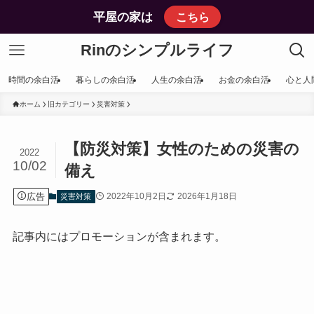
平屋の家は
こちら
Rinのシンプルライフ
時間の余白活
暮らしの余白活
人生の余白活
お金の余白活
心と人
ホーム
旧カテゴリー
災害対策
【防災対策】女性のための災害の
2022
10/02
備え
広告
2022年10月2日
2026年1月18日
災害対策
記事内にはプロモーションが含まれます。