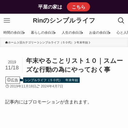
平屋の家は
こちら
Rinのシンプルライフ
時間の余白活
暮らしの余白活
人生の余白活
お金の余白活
心と人
ホーム
旧カテゴリー
シンプルライフ（５０代）
年末年始
年末やることリスト１０｜スムー
2019
11/18
ズな行動の為にやっておく事
広告
シンプルライフ（５０代）
年末年始
2019年11月18日
2024年4月7日
記事内にはプロモーションが含まれます。