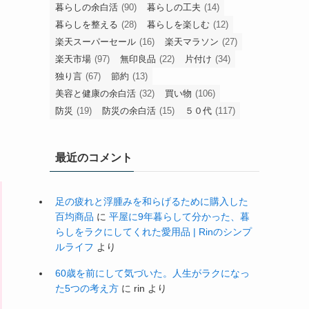
暮らしの余白活
(90)
暮らしの工夫
(14)
暮らしを整える
(28)
暮らしを楽しむ
(12)
楽天スーパーセール
(16)
楽天マラソン
(27)
楽天市場
(97)
無印良品
(22)
片付け
(34)
独り言
(67)
節約
(13)
美容と健康の余白活
(32)
買い物
(106)
防災
(19)
防災の余白活
(15)
５０代
(117)
最近のコメント
足の疲れと浮腫みを和らげるために購入した
百均商品
に
平屋に9年暮らして分かった、暮
らしをラクにしてくれた愛用品 | Rinのシンプ
ルライフ
より
60歳を前にして気づいた。人生がラクになっ
た5つの考え方
に
rin
より