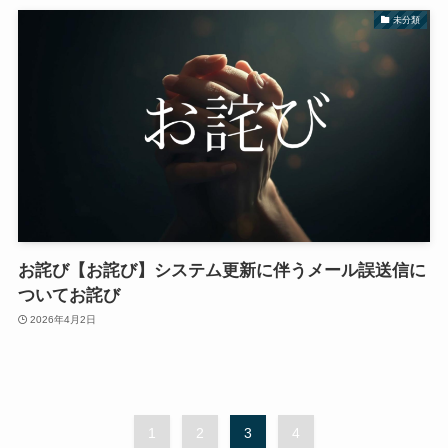
未分類
お詫び【お詫び】システム更新に伴うメール誤送信に
ついてお詫び
2026年4月2日
1
2
3
4