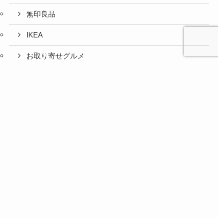
無印良品
IKEA
お取り寄せグルメ
ふるさと納税
心と人間
美容と健
旅とグル
時間の余
暮らしの
人生の余
お金の余
防災の余
余白活ア
メニュー
関係の余
康の余白
メの余白
白活
余白活
白活
白活
白活
イテム
白活
活
活
コストコ
ニトリ
百均
愛用品
災害対策