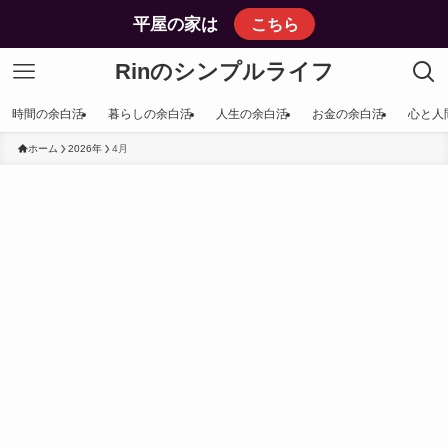
平屋の家は
こちら
Rinのシンプルライフ
時間の余白活
暮らしの余白活
人生の余白活
お金の余白活
心と人
ホーム
2026年
4月