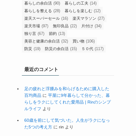
暮らしの余白活
(90)
暮らしの工夫
(14)
暮らしを整える
(28)
暮らしを楽しむ
(12)
楽天スーパーセール
(16)
楽天マラソン
(27)
楽天市場
(97)
無印良品
(22)
片付け
(34)
独り言
(67)
節約
(13)
美容と健康の余白活
(32)
買い物
(106)
防災
(19)
防災の余白活
(15)
５０代
(117)
最近のコメント
足の疲れと浮腫みを和らげるために購入した
百均商品
に
平屋に9年暮らして分かった、暮
らしをラクにしてくれた愛用品 | Rinのシンプ
ルライフ
より
60歳を前にして気づいた。人生がラクになっ
た5つの考え方
に
rin
より