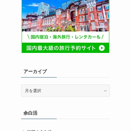
アーカイブ
ア
ー
カ
イ
余白活
ブ