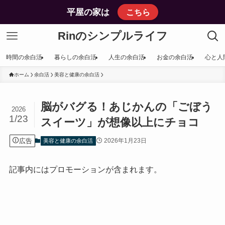
平屋の家は
こちら
Rinのシンプルライフ
時間の余白活
暮らしの余白活
人生の余白活
お金の余白活
心と人
ホーム
余白活
美容と健康の余白活
脳がバグる！あじかんの「ごぼう
2026
1/23
スイーツ」が想像以上にチョコ
広告
2026年1月23日
美容と健康の余白活
記事内にはプロモーションが含まれます。