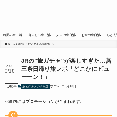
時間の余白活
暮らしの余白活
人生の余白活
お金の余白活
心と人
ホーム
余白活
旅とグルメの余白活
JRの“旅ガチャ”が楽しすぎた…燕
2026
三条日帰り旅レポ「どこかにビュ
5/18
ーーン！」
広告
2026年5月18日
旅とグルメの余白活
記事内にはプロモーションが含まれます。