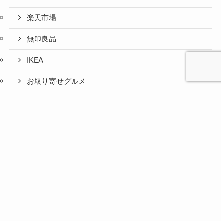
楽天市場
無印良品
IKEA
お取り寄せグルメ
ふるさと納税
心と人間
美容と健
旅とグル
時間の余
暮らしの
人生の余
お金の余
防災の余
余白活ア
メニュー
関係の余
康の余白
メの余白
白活
余白活
白活
白活
白活
イテム
白活
活
活
コストコ
ニトリ
百均
愛用品
災害対策