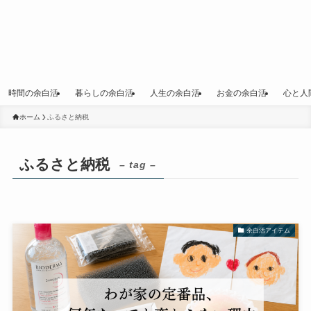
時間の余白活
暮らしの余白活
人生の余白活
お金の余白活
心と人
ホーム
ふるさと納税
ふるさと納税
– tag –
余白活アイテム