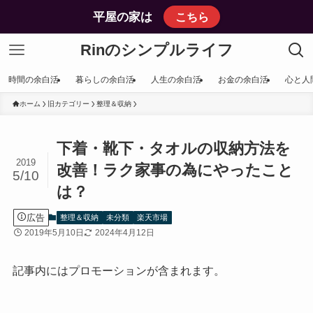
平屋の家は
こちら
Rinのシンプルライフ
時間の余白活
暮らしの余白活
人生の余白活
お金の余白活
心と人
ホーム
旧カテゴリー
整理＆収納
下着・靴下・タオルの収納方法を
2019
改善！ラク家事の為にやったこと
5/10
は？
広告
整理＆収納
未分類
楽天市場
2019年5月10日
2024年4月12日
記事内にはプロモーションが含まれます。