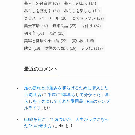
暮らしの余白活
(89)
暮らしの工夫
(14)
暮らしを整える
(27)
暮らしを楽しむ
(12)
楽天スーパーセール
(16)
楽天マラソン
(27)
楽天市場
(97)
無印良品
(22)
片付け
(34)
独り言
(67)
節約
(13)
美容と健康の余白活
(32)
買い物
(106)
防災
(19)
防災の余白活
(15)
５０代
(117)
最近のコメント
足の疲れと浮腫みを和らげるために購入した
百均商品
に
平屋に9年暮らして分かった、暮
らしをラクにしてくれた愛用品 | Rinのシンプ
ルライフ
より
60歳を前にして気づいた。人生がラクになっ
た5つの考え方
に
rin
より