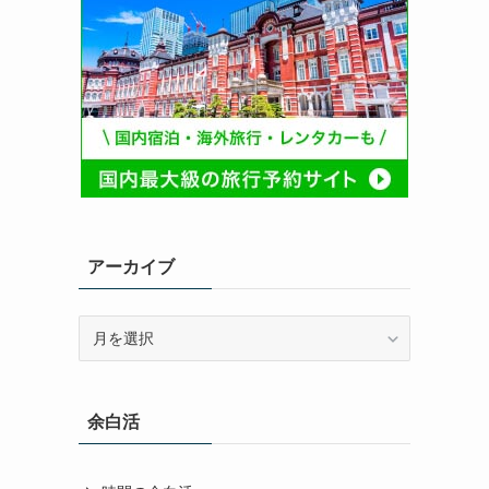
アーカイブ
ア
ー
カ
イ
余白活
ブ