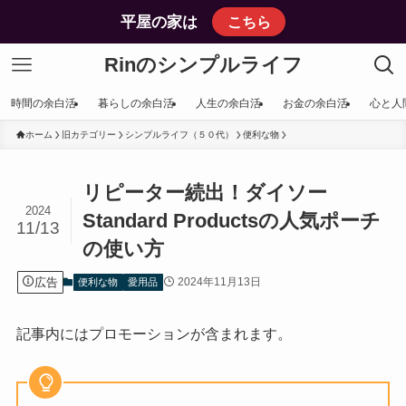
平屋の家は
こちら
Rinのシンプルライフ
時間の余白活
暮らしの余白活
人生の余白活
お金の余白活
心と人
ホーム
旧カテゴリー
シンプルライフ（５０代）
便利な物
リピーター続出！ダイソー
2024
Standard Productsの人気ポーチ
11/13
の使い方
広告
2024年11月13日
便利な物
愛用品
記事内にはプロモーションが含まれます。