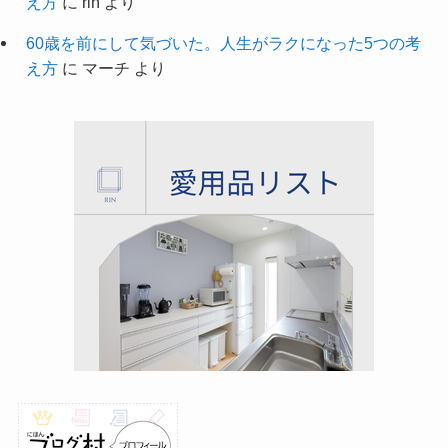
え方
に
rin
より
60歳を前にして気づいた。人生がラクになった5つの考
え方
に
マーチ
より