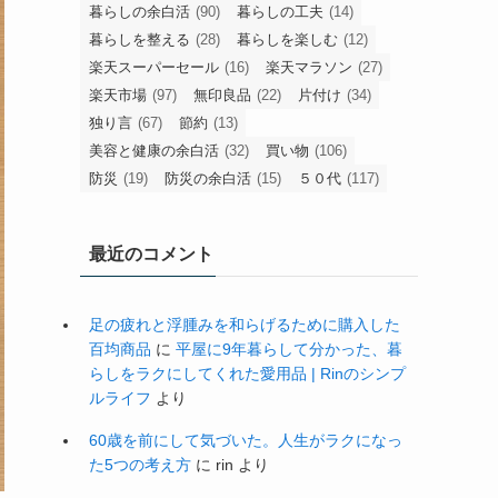
暮らしの余白活
(90)
暮らしの工夫
(14)
暮らしを整える
(28)
暮らしを楽しむ
(12)
楽天スーパーセール
(16)
楽天マラソン
(27)
楽天市場
(97)
無印良品
(22)
片付け
(34)
独り言
(67)
節約
(13)
美容と健康の余白活
(32)
買い物
(106)
防災
(19)
防災の余白活
(15)
５０代
(117)
最近のコメント
足の疲れと浮腫みを和らげるために購入した
百均商品
に
平屋に9年暮らして分かった、暮
らしをラクにしてくれた愛用品 | Rinのシンプ
ルライフ
より
60歳を前にして気づいた。人生がラクになっ
た5つの考え方
に
rin
より