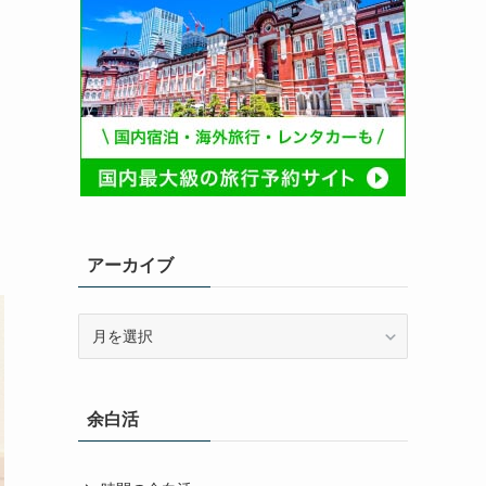
アーカイブ
ア
ー
カ
イ
余白活
ブ