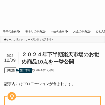
時間の余白活
暮らしの余白活
人生の余白活
お金の余白活
心と人
ホーム
旧カテゴリー
買い物
楽天市場
２０２４年下半期楽天市場のお勧
2024
12/09
め商品10点を一挙公開
広告
2024年12月9日
楽天市場
記事内にはプロモーションが含まれます。