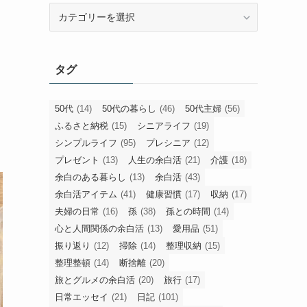
旧
カ
テ
ゴ
タグ
リ
ー
50代
(14)
50代の暮らし
(46)
50代主婦
(56)
ふるさと納税
(15)
シニアライフ
(19)
シンプルライフ
(95)
プレシニア
(12)
プレゼント
(13)
人生の余白活
(21)
介護
(18)
余白のある暮らし
(13)
余白活
(43)
余白活アイテム
(41)
健康習慣
(17)
収納
(17)
夫婦の日常
(16)
孫
(38)
孫との時間
(14)
心と人間関係の余白活
(13)
愛用品
(51)
振り返り
(12)
掃除
(14)
整理収納
(15)
整理整頓
(14)
断捨離
(20)
旅とグルメの余白活
(20)
旅行
(17)
日常エッセイ
(21)
日記
(101)