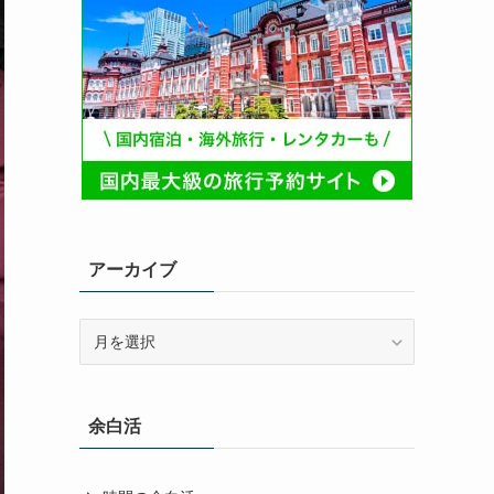
アーカイブ
ア
ー
カ
イ
余白活
ブ