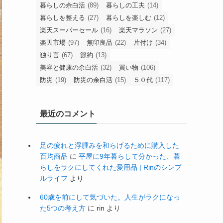
暮らしの余白活
(89)
暮らしの工夫
(14)
暮らしを整える
(27)
暮らしを楽しむ
(12)
楽天スーパーセール
(16)
楽天マラソン
(27)
楽天市場
(97)
無印良品
(22)
片付け
(34)
独り言
(67)
節約
(13)
美容と健康の余白活
(32)
買い物
(106)
防災
(19)
防災の余白活
(15)
５０代
(117)
最近のコメント
足の疲れと浮腫みを和らげるために購入した
百均商品
に
平屋に9年暮らして分かった、暮
らしをラクにしてくれた愛用品 | Rinのシンプ
ルライフ
より
60歳を前にして気づいた。人生がラクになっ
た5つの考え方
に
rin
より