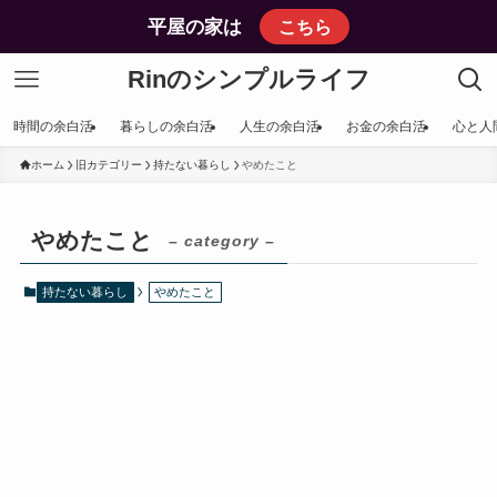
平屋の家は
こちら
Rinのシンプルライフ
時間の余白活
暮らしの余白活
人生の余白活
お金の余白活
心と人
ホーム
旧カテゴリー
持たない暮らし
やめたこと
やめたこと
– category –
持たない暮らし
やめたこと