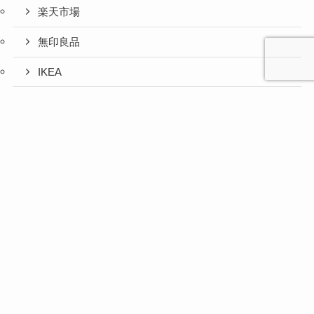
楽天市場
無印良品
IKEA
お取り寄せグルメ
心と人間
美容と健
旅とグル
時間の余
暮らしの
人生の余
お金の余
防災の余
余白活ア
メニュー
関係の余
康の余白
メの余白
白活
余白活
白活
白活
白活
イテム
白活
活
活
ふるさと納税
コストコ
ニトリ
百均
愛用品
災害対策