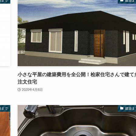
築まで
建築ま
小さな平屋の建築費用を全公開！桧家住宅さんで建て
注文住宅
2020年4月8日
築まで
建築ま