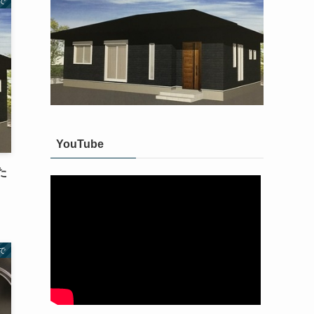
で
YouTube
た
で