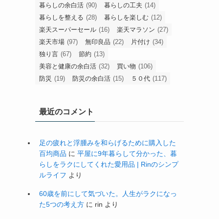
暮らしの余白活
(90)
暮らしの工夫
(14)
暮らしを整える
(28)
暮らしを楽しむ
(12)
楽天スーパーセール
(16)
楽天マラソン
(27)
楽天市場
(97)
無印良品
(22)
片付け
(34)
独り言
(67)
節約
(13)
美容と健康の余白活
(32)
買い物
(106)
防災
(19)
防災の余白活
(15)
５０代
(117)
最近のコメント
足の疲れと浮腫みを和らげるために購入した
百均商品
に
平屋に9年暮らして分かった、暮
らしをラクにしてくれた愛用品 | Rinのシンプ
ルライフ
より
60歳を前にして気づいた。人生がラクになっ
た5つの考え方
に
rin
より