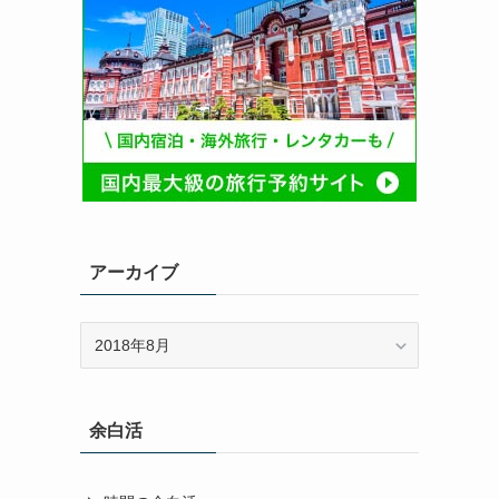
アーカイブ
ア
ー
カ
イ
余白活
ブ