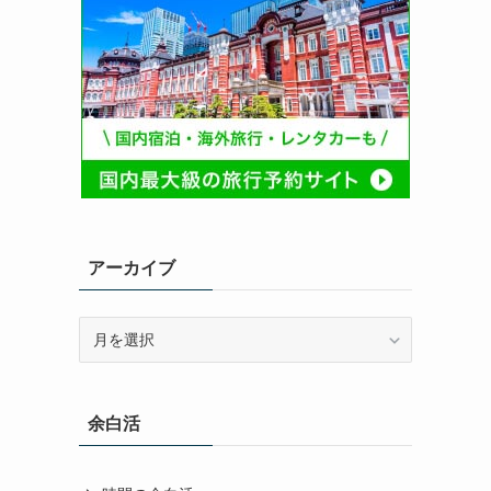
アーカイブ
ア
ー
カ
イ
余白活
ブ