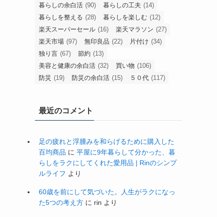
暮らしの余白活
(90)
暮らしの工夫
(14)
暮らしを整える
(28)
暮らしを楽しむ
(12)
楽天スーパーセール
(16)
楽天マラソン
(27)
楽天市場
(97)
無印良品
(22)
片付け
(34)
独り言
(67)
節約
(13)
美容と健康の余白活
(32)
買い物
(106)
防災
(19)
防災の余白活
(15)
５０代
(117)
最近のコメント
足の疲れと浮腫みを和らげるために購入した
百均商品
に
平屋に9年暮らして分かった、暮
らしをラクにしてくれた愛用品 | Rinのシンプ
ルライフ
より
60歳を前にして気づいた。人生がラクになっ
た5つの考え方
に
rin
より