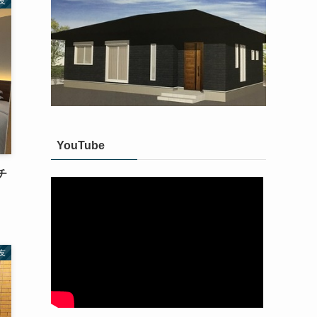
友
YouTube
チ
友