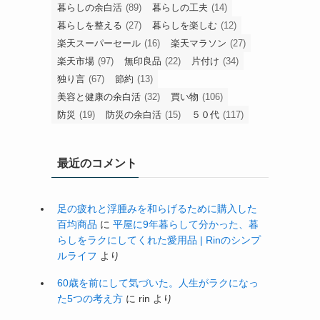
暮らしの余白活
(89)
暮らしの工夫
(14)
暮らしを整える
(27)
暮らしを楽しむ
(12)
楽天スーパーセール
(16)
楽天マラソン
(27)
楽天市場
(97)
無印良品
(22)
片付け
(34)
独り言
(67)
節約
(13)
美容と健康の余白活
(32)
買い物
(106)
防災
(19)
防災の余白活
(15)
５０代
(117)
最近のコメント
足の疲れと浮腫みを和らげるために購入した
百均商品
に
平屋に9年暮らして分かった、暮
らしをラクにしてくれた愛用品 | Rinのシンプ
ルライフ
より
60歳を前にして気づいた。人生がラクになっ
た5つの考え方
に
rin
より