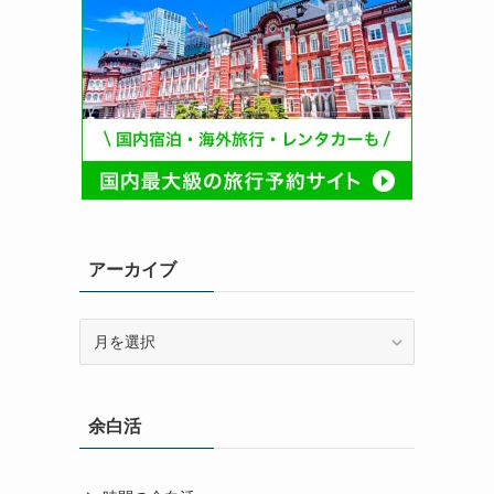
アーカイブ
ア
ー
カ
イ
余白活
ブ