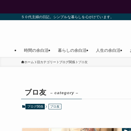
５０代主婦の日記。シンプルな暮らしを心がけています。
時間の余白活
暮らしの余白活
人生の余白活
ホーム
旧カテゴリー
ブログ関係
ブロ友
ブロ友
– category –
ブログ関係
ブロ友