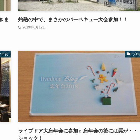
きま
灼熱の中で、まさかのバーベキュー大会参加！！
2019年8月12日
ブロ友
ブロ
ライブドア大忘年会に参加♬忘年会の後には罠が・・
ショック！