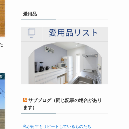
愛用品
た
友
サブブログ（同じ記事の場合があり
ます）
私が何年もリピートしているものたち