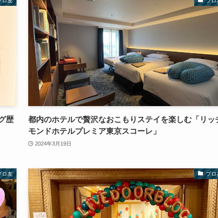
ブロ友
ブロ
グ歴
都内のホテルで贅沢なおこもりステイを楽しむ「リッ
モンドホテルプレミア東京スコーレ」
2024年3月19日
ブロ友
ブロ