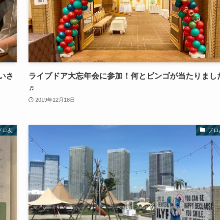
いさ
ライブドア大忘年会に参加！何とビンゴが当たりまし
♬
2019年12月18日
ブロ友
ブロ