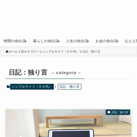
時間の余白活
暮らしの余白活
人生の余白活
お金の余白活
心と人
ホーム
旧カテゴリー
シンプルライフ（５０代）
日記：独り言
日記：独り言
– category –
シンプルライフ（５０代）
日記：独り言
日記：独り言