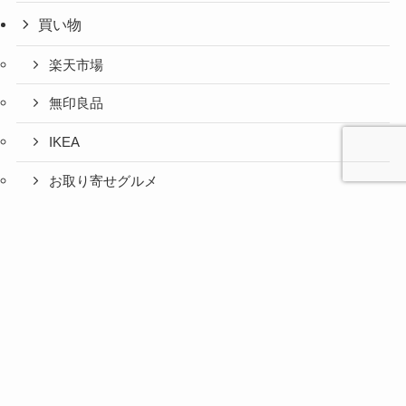
買い物
楽天市場
無印良品
IKEA
お取り寄せグルメ
ふるさと納税
心と人間
美容と健
旅とグル
時間の余
暮らしの
人生の余
お金の余
防災の余
余白活ア
メニュー
関係の余
康の余白
メの余白
白活
余白活
白活
白活
白活
イテム
白活
活
活
コストコ
ニトリ
百均
愛用品