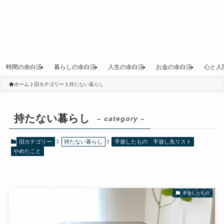
時間の余白活
暮らしの余白活
人生の余白活
お金の余白活
心と人
ホーム
旧カテゴリー
持たない暮らし
持たない暮らし
– category –
旧カテゴリー
持たない暮らし
手放したもの
手放し先リスト
やめたこと
手放したもの