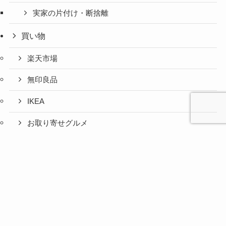
実家の片付け・断捨離
買い物
楽天市場
無印良品
IKEA
お取り寄せグルメ
ふるさと納税
心と人間
美容と健
旅とグル
時間の余
暮らしの
人生の余
お金の余
防災の余
余白活ア
メニュー
関係の余
康の余白
メの余白
白活
余白活
白活
白活
白活
イテム
白活
活
活
コストコ
ニトリ
百均