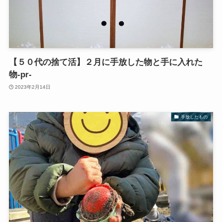
【５０代の捨て活】２月に手放した物と手に入れた
物‐pr‐
2023年2月14日
手放したもの