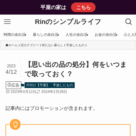
平屋の家は
こちら
Rinのシンプルライフ
時間の余白活
暮らしの余白活
人生の余白活
お金の余白活
心と人
ホーム
旧カテゴリー
持たない暮らし
手放したもの
【思い出の品の処分】何をいつま
2023
4/12
で取っておく？
広告
片付け【平屋】
手放したもの
2023年4月12日
2024年2月28日
記事内にはプロモーションが含まれます。