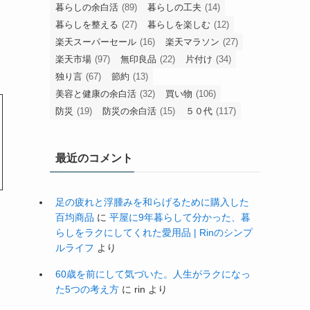
暮らしの余白活
(89)
暮らしの工夫
(14)
暮らしを整える
(27)
暮らしを楽しむ
(12)
楽天スーパーセール
(16)
楽天マラソン
(27)
楽天市場
(97)
無印良品
(22)
片付け
(34)
独り言
(67)
節約
(13)
美容と健康の余白活
(32)
買い物
(106)
防災
(19)
防災の余白活
(15)
５０代
(117)
最近のコメント
足の疲れと浮腫みを和らげるために購入した
百均商品
に
平屋に9年暮らして分かった、暮
らしをラクにしてくれた愛用品 | Rinのシンプ
ルライフ
より
60歳を前にして気づいた。人生がラクになっ
た5つの考え方
に
rin
より