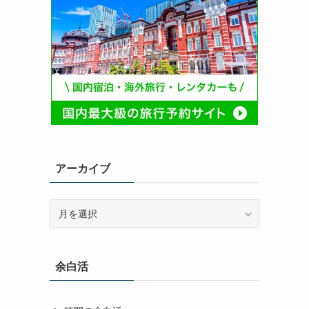
アーカイブ
ア
ー
カ
イ
余白活
ブ