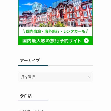
アーカイブ
ア
ー
カ
イ
余白活
ブ