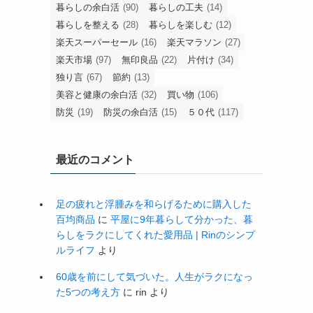
暮らしの余白活
(90)
暮らしの工夫
(14)
暮らしを整える
(28)
暮らしを楽しむ
(12)
楽天スーパーセール
(16)
楽天マラソン
(27)
楽天市場
(97)
無印良品
(22)
片付け
(34)
独り言
(67)
節約
(13)
美容と健康の余白活
(32)
買い物
(106)
防災
(19)
防災の余白活
(15)
５０代
(117)
最近のコメント
足の疲れと浮腫みを和らげるために購入した
百均商品
に
平屋に9年暮らして分かった、暮
らしをラクにしてくれた愛用品 | Rinのシンプ
ルライフ
より
60歳を前にして気づいた。人生がラクになっ
た5つの考え方
に
rin
より