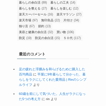
暮らしの余白活
(89)
暮らしの工夫
(14)
暮らしを整える
(27)
暮らしを楽しむ
(12)
楽天スーパーセール
(16)
楽天マラソン
(27)
楽天市場
(97)
無印良品
(22)
片付け
(34)
独り言
(67)
節約
(13)
美容と健康の余白活
(32)
買い物
(106)
防災
(19)
防災の余白活
(15)
５０代
(117)
最近のコメント
足の疲れと浮腫みを和らげるために購入した
百均商品
に
平屋に9年暮らして分かった、暮
らしをラクにしてくれた愛用品 | Rinのシンプ
ルライフ
より
60歳を前にして気づいた。人生がラクになっ
た5つの考え方
に
rin
より