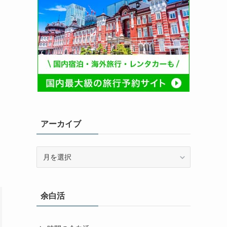
アーカイブ
ア
ー
カ
イ
余白活
ブ