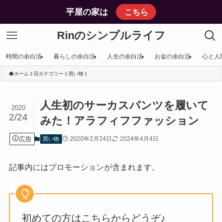
平屋の家は
こちら
Rinのシンプルライフ
時間の余白活
暮らしの余白活
人生の余白活
お金の余白活
心と人
ホーム
旧カテゴリー
買い物
人生初のサーカスパンツを履いて
2020
2/24
みた！アラフィフファッション
広告
2020年2月24日
2024年4月4日
買い物
記事内にはプロモーションが含まれます。
初めての方はこちらからどうぞ♪