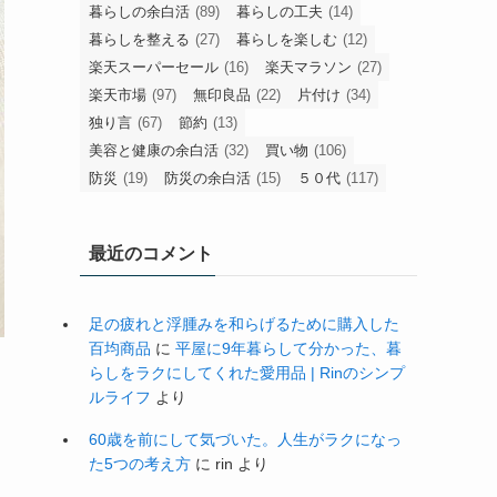
暮らしの余白活
(89)
暮らしの工夫
(14)
暮らしを整える
(27)
暮らしを楽しむ
(12)
楽天スーパーセール
(16)
楽天マラソン
(27)
楽天市場
(97)
無印良品
(22)
片付け
(34)
独り言
(67)
節約
(13)
美容と健康の余白活
(32)
買い物
(106)
防災
(19)
防災の余白活
(15)
５０代
(117)
最近のコメント
足の疲れと浮腫みを和らげるために購入した
百均商品
に
平屋に9年暮らして分かった、暮
らしをラクにしてくれた愛用品 | Rinのシンプ
ルライフ
より
60歳を前にして気づいた。人生がラクになっ
た5つの考え方
に
rin
より