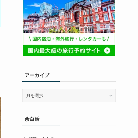
アーカイブ
ア
ー
カ
イ
余白活
ブ