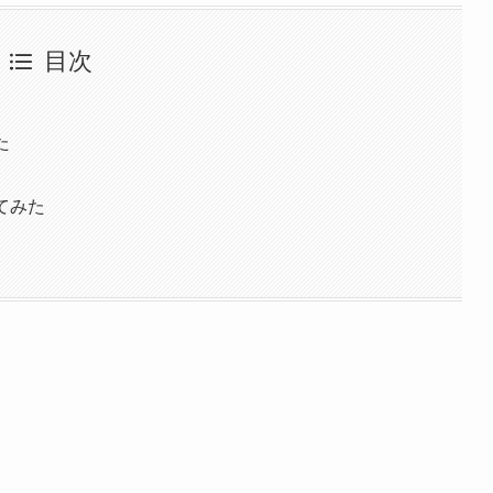
目次
た
てみた