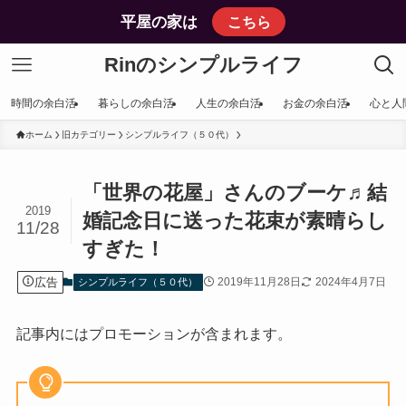
平屋の家は
こちら
Rinのシンプルライフ
時間の余白活
暮らしの余白活
人生の余白活
お金の余白活
心と人
ホーム
旧カテゴリー
シンプルライフ（５０代）
「世界の花屋」さんのブーケ♬結
2019
婚記念日に送った花束が素晴らし
11/28
すぎた！
広告
2019年11月28日
2024年4月7日
シンプルライフ（５０代）
記事内にはプロモーションが含まれます。