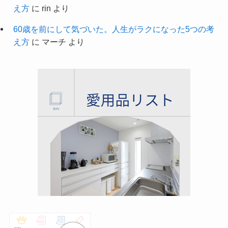
え方
に
rin
より
60歳を前にして気づいた。人生がラクになった5つの考
え方
に
マーチ
より