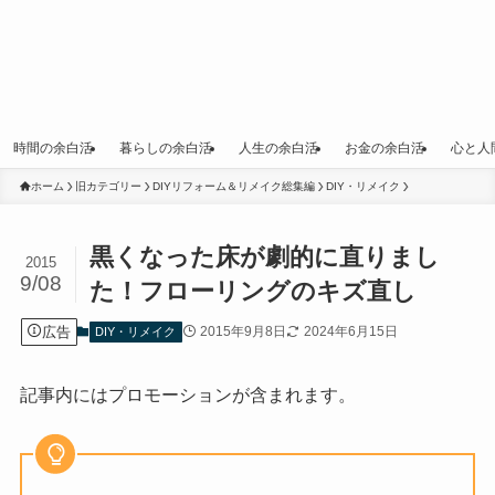
時間の余白活
暮らしの余白活
人生の余白活
お金の余白活
心と人
ホーム
旧カテゴリー
DIYリフォーム＆リメイク総集編
DIY・リメイク
黒くなった床が劇的に直りまし
2015
9/08
た！フローリングのキズ直し
広告
2015年9月8日
2024年6月15日
DIY・リメイク
記事内にはプロモーションが含まれます。