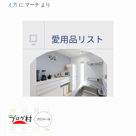
え方
に
マーチ
より