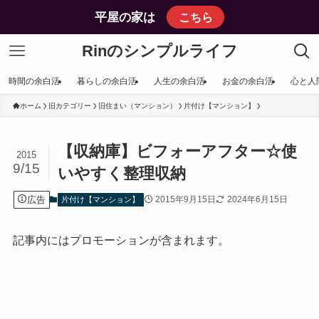
平屋の家は
こちら
Rinのシンプルライフ
時間の余白活
暮らしの余白活
人生の余白活
お金の余白活
心と人
ホーム
旧カテゴリー
旧住まい（マンション）
片付け【マンション】
【収納庫】ビフォーアフター☆使
2015
9/15
いやすく整理収納
広告
2015年9月15日
2024年6月15日
片付け【マンション】
記事内にはプロモーションが含まれます。