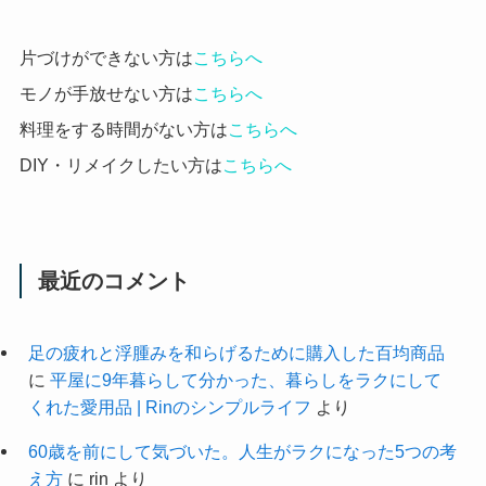
片づけができない方は
こちらへ
モノが手放せない方は
こちらへ
料理をする時間がない方は
こちらへ
DIY・リメイクしたい方は
こちらへ
最近のコメント
足の疲れと浮腫みを和らげるために購入した百均商品
に
平屋に9年暮らして分かった、暮らしをラクにして
くれた愛用品 | Rinのシンプルライフ
より
60歳を前にして気づいた。人生がラクになった5つの考
え方
に
rin
より