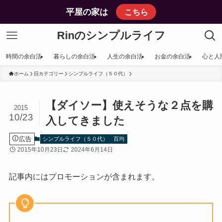
平屋の家は
こちら
Rinのシンプルライフ
時間の余白活
暮らしの余白活
人生の余白活
お金の余白活
心と人
ホーム
旧カテゴリー
シンプルライフ（５０代）
【ダイソー】使えそうな２点を購
2015
10/23
入してきました
広告
シンプルライフ（５０代）
百均
2015年10月23日
2024年6月14日
記事内にはプロモーションが含まれます。