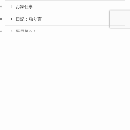
お家仕事
日記：独り言
平屋暮らし
心と人間
美容と健
旅とグル
ファッション（５０代）
時間の余
暮らしの
人生の余
お金の余
防災の余
余白活ア
メニュー
関係の余
康の余白
メの余白
白活
余白活
白活
白活
白活
イテム
白活
活
活
アクセサリー
思い
お楽しみ
推し活
旅行・グルメ
美容（５０代）