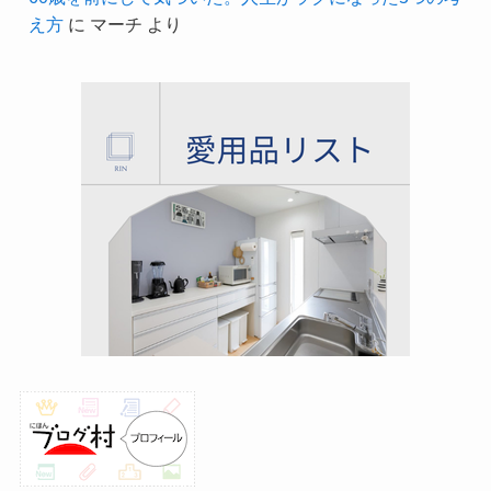
え方
に
マーチ
より