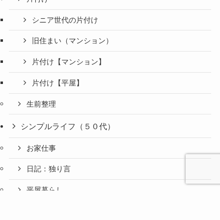
シニア世代の片付け
旧住まい（マンション）
片付け【マンション】
片付け【平屋】
生前整理
シンプルライフ（５０代）
お家仕事
日記：独り言
平屋暮らし
心と人間
美容と健
旅とグル
ファッション（５０代）
時間の余
暮らしの
人生の余
お金の余
防災の余
余白活ア
メニュー
関係の余
康の余白
メの余白
白活
余白活
白活
白活
白活
イテム
白活
活
活