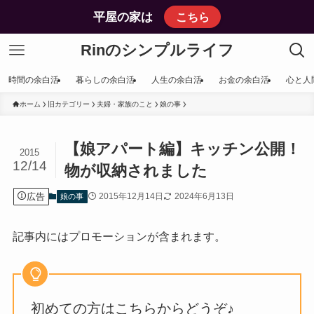
平屋の家は
こちら
Rinのシンプルライフ
時間の余白活
暮らしの余白活
人生の余白活
お金の余白活
心と人
ホーム
旧カテゴリー
夫婦・家族のこと
娘の事
【娘アパート編】キッチン公開！
2015
12/14
物が収納されました
広告
2015年12月14日
2024年6月13日
娘の事
記事内にはプロモーションが含まれます。
初めての方はこちらからどうぞ♪