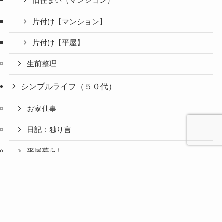
旧住まい（マンション）
片付け【マンション】
片付け【平屋】
生前整理
シンプルライフ（５０代）
お家仕事
日記：独り言
平屋暮らし
心と人間
美容と健
旅とグル
ファッション（５０代）
時間の余
暮らしの
人生の余
お金の余
防災の余
余白活ア
メニュー
関係の余
康の余白
メの余白
白活
余白活
白活
白活
白活
イテム
白活
活
活
アクセサリー
思い