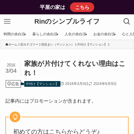
平屋の家は
こちら
Rinのシンプルライフ
時間の余白活
暮らしの余白活
人生の余白活
お金の余白活
心と人
ホーム
旧カテゴリー
旧住まい（マンション）
片付け【マンション】
家族が片付けてくれない理由はこ
2016
3/04
れ！
広告
2016年3月4日
2024年6月9日
片付け【マンション】
記事内にはプロモーションが含まれます。
初めての方はこちらからどうぞ♪