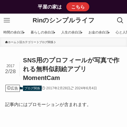
平屋の家は
こちら
Rinのシンプルライフ
時間の余白活
暮らしの余白活
人生の余白活
お金の余白活
心と人
ホーム
旧カテゴリー
ブログ関係
SNS用のプロフィールが写真で作
2017
れる無料似顔絵アプリ
2/28
MomentCam
広告
2017年2月28日
2024年6月4日
ブログ関係
記事内にはプロモーションが含まれます。