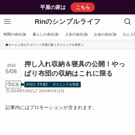
平屋の家は
こちら
Rinのシンプルライフ
時間の余白活
暮らしの余白活
人生の余白活
お金の余白活
心と人
ホーム
旧カテゴリー
平屋の家
ダイニング＆和室
押し入れ収納＆寝具の公開！やっ
2019
5/08
ぱり布団の収納はこれに限る
広告
片付け【平屋】
ダイニング＆和室
2019年5月8日
2024年4月12日
記事内にはプロモーションが含まれます。