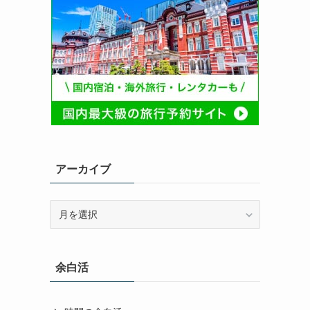
アーカイブ
ア
ー
カ
イ
余白活
ブ