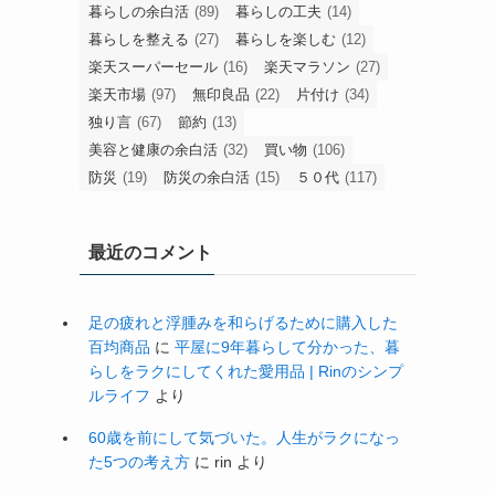
暮らしの余白活
(89)
暮らしの工夫
(14)
暮らしを整える
(27)
暮らしを楽しむ
(12)
楽天スーパーセール
(16)
楽天マラソン
(27)
楽天市場
(97)
無印良品
(22)
片付け
(34)
独り言
(67)
節約
(13)
美容と健康の余白活
(32)
買い物
(106)
防災
(19)
防災の余白活
(15)
５０代
(117)
最近のコメント
足の疲れと浮腫みを和らげるために購入した
百均商品
に
平屋に9年暮らして分かった、暮
らしをラクにしてくれた愛用品 | Rinのシンプ
ルライフ
より
60歳を前にして気づいた。人生がラクになっ
た5つの考え方
に
rin
より