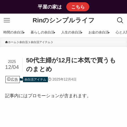
平屋の家は
こちら
Rinのシンプルライフ
時間の余白活
暮らしの余白活
人生の余白活
お金の余白活
心と人
ホーム
余白活
余白活アイテム
50代主婦が12月に本気で買うも
2025
12/04
のまとめ
広告
2025年12月4日
余白活アイテム
記事内にはプロモーションが含まれます。