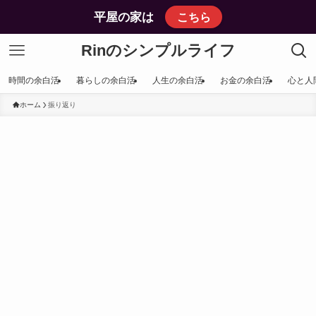
平屋の家は
こちら
Rinのシンプルライフ
時間の余白活
暮らしの余白活
人生の余白活
お金の余白活
心と人
ホーム
振り返り