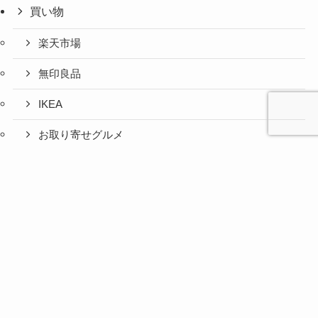
買い物
楽天市場
無印良品
IKEA
お取り寄せグルメ
ふるさと納税
心と人間
美容と健
旅とグル
時間の余
暮らしの
人生の余
お金の余
防災の余
余白活ア
メニュー
関係の余
康の余白
メの余白
白活
余白活
白活
白活
白活
イテム
白活
活
活
コストコ
ニトリ
百均
愛用品