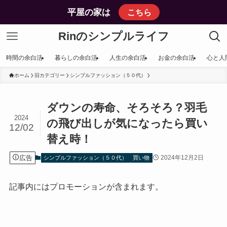
平屋の家は
こちら
Rinのシンプルライフ
時間の余白活
暮らしの余白活
人生の余白活
お金の余白活
心と人
ホーム
旧カテゴリー
シンプルファッション（５０代）
ダウンの寿命、そろそろ？羽毛
2024
の飛び出しが気になったら買い
12/02
替え時！
広告
2024年12月2日
シンプルファッション（５０代）
買い物
記事内にはプロモーションが含まれます。