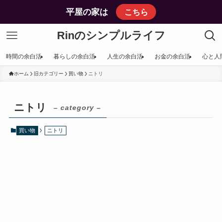
平屋の家は
こちら
Rinのシンプルライフ
時間の余白活
暮らしの余白活
人生の余白活
お金の余白活
心と人
ホーム
旧カテゴリー
買い物
ニトリ
ニトリ
– category –
買い物
ニトリ