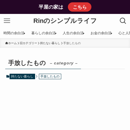
平屋の家は
こちら
Rinのシンプルライフ
時間の余白活
暮らしの余白活
人生の余白活
お金の余白活
心と人
ホーム
旧カテゴリー
持たない暮らし
手放したもの
手放したもの
– category –
持たない暮らし
手放したもの