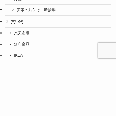
実家の片付け・断捨離
買い物
楽天市場
無印良品
IKEA
お取り寄せグルメ
心と人間
美容と健
旅とグル
時間の余
暮らしの
人生の余
お金の余
防災の余
余白活ア
メニュー
関係の余
康の余白
メの余白
白活
余白活
白活
白活
白活
イテム
白活
活
活
ふるさと納税
コストコ
ニトリ
百均