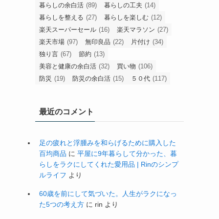
暮らしの余白活
(89)
暮らしの工夫
(14)
暮らしを整える
(27)
暮らしを楽しむ
(12)
楽天スーパーセール
(16)
楽天マラソン
(27)
楽天市場
(97)
無印良品
(22)
片付け
(34)
独り言
(67)
節約
(13)
美容と健康の余白活
(32)
買い物
(106)
防災
(19)
防災の余白活
(15)
５０代
(117)
最近のコメント
足の疲れと浮腫みを和らげるために購入した
百均商品
に
平屋に9年暮らして分かった、暮
らしをラクにしてくれた愛用品 | Rinのシンプ
ルライフ
より
60歳を前にして気づいた。人生がラクになっ
た5つの考え方
に
rin
より