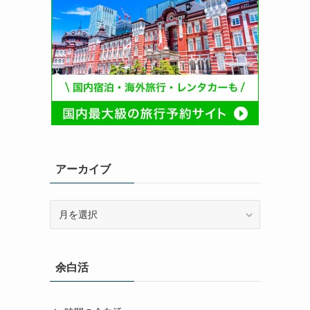
アーカイブ
ア
ー
カ
イ
余白活
ブ