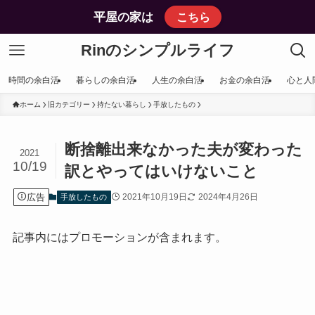
平屋の家は
こちら
Rinのシンプルライフ
時間の余白活
暮らしの余白活
人生の余白活
お金の余白活
心と人
ホーム
旧カテゴリー
持たない暮らし
手放したもの
断捨離出来なかった夫が変わった
2021
10/19
訳とやってはいけないこと
広告
2021年10月19日
2024年4月26日
手放したもの
記事内にはプロモーションが含まれます。