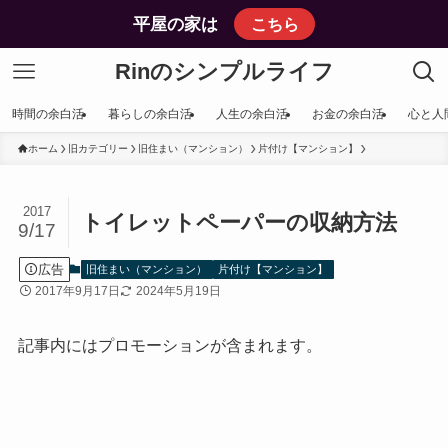
平屋の家は
こちら
Rinのシンプルライフ
時間の余白活
暮らしの余白活
人生の余白活
お金の余白活
心と人
ホーム
旧カテゴリー
旧住まい（マンション）
片付け【マンション】
2017
トイレットペーパーの収納方法
9/17
広告
旧住まい（マンション）
片付け【マンション】
2017年9月17日
2024年5月19日
記事内にはプロモーションが含まれます。