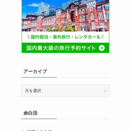
アーカイブ
ア
ー
カ
イ
余白活
ブ