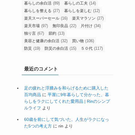
暮らしの余白活
(89)
暮らしの工夫
(14)
暮らしを整える
(27)
暮らしを楽しむ
(12)
楽天スーパーセール
(16)
楽天マラソン
(27)
楽天市場
(97)
無印良品
(22)
片付け
(34)
独り言
(67)
節約
(13)
美容と健康の余白活
(32)
買い物
(106)
防災
(19)
防災の余白活
(15)
５０代
(117)
最近のコメント
足の疲れと浮腫みを和らげるために購入した
百均商品
に
平屋に9年暮らして分かった、暮
らしをラクにしてくれた愛用品 | Rinのシンプ
ルライフ
より
60歳を前にして気づいた。人生がラクになっ
た5つの考え方
に
rin
より