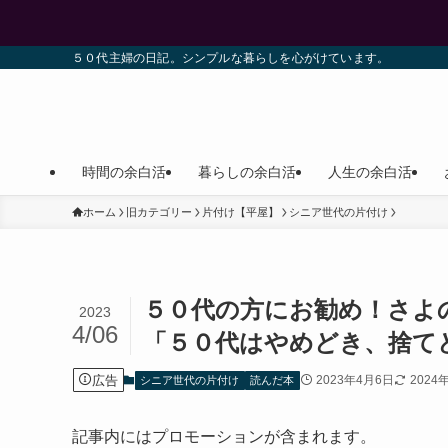
５０代主婦の日記。シンプルな暮らしを心がけています。
時間の余白活
暮らしの余白活
人生の余白活
ホーム
旧カテゴリー
片付け【平屋】
シニア世代の片付け
５０代の方にお勧め！さよ
2023
4/06
「５０代はやめどき、捨て
広告
2023年4月6日
2024
シニア世代の片付け
読んだ本
記事内にはプロモーションが含まれます。